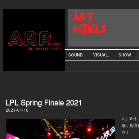
SOUND.
VISUAL.
SHOW.
LPL Spring Finale 2021
2021-04-18
4月18日
都，梅赛
意！