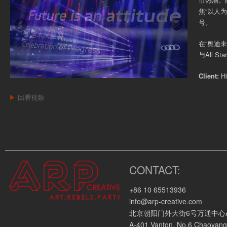
焦“以人
号。
在“奥迪未
与All 
Client:
Hi
▶
回看视频
CONTACT:
+86 10 65513936
info@arp-creative.com
北京朝阳门外大街6号万通中心A座4
A-401 Vanton, No.6 Chaoyang